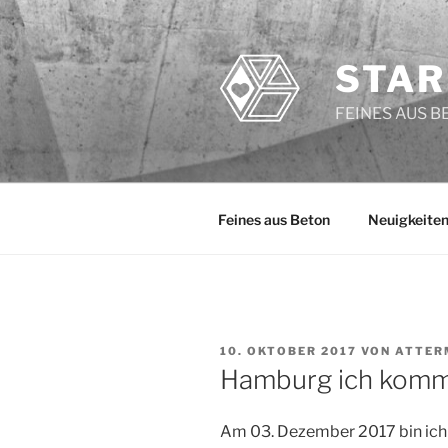
Zum
Inhalt
springen
STAR
FEINES AUS B
Feines aus Beton
Neuigkeite
VERÖFFENTLICHT
10. OKTOBER 2017
VON
ATTER
AM
Hamburg ich komm
Am 03. Dezember 2017 bin ich