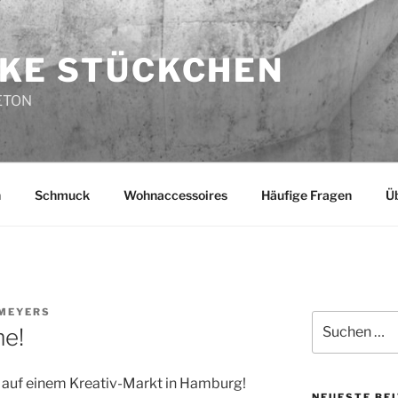
KE STÜCKCHEN
ETON
n
Schmuck
Wohnaccessoires
Häufige Fragen
Ü
MEYERS
Suche
e!
nach:
 auf einem Kreativ-Markt in Hamburg!
NEUESTE BE