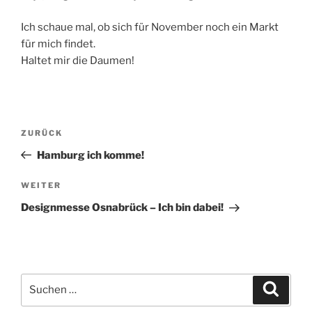
Ich schaue mal, ob sich für November noch ein Markt
für mich findet.
Haltet mir die Daumen!
Beitragsnavigation
Vorheriger
ZURÜCK
Beitrag
Hamburg ich komme!
Nächster
WEITER
Beitrag
Designmesse Osnabrück – Ich bin dabei!
Suche
Suche
nach: